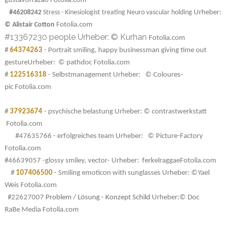
gustavofrazao
Fotolia.com
#46208242
Stress - Kinesiologist treating Neuro vascular holding
Urheber:
© Alistair Cotton
Fotolia.com
#13367230 people Urheber: © Kurhan
Fotolia.com
#
64374263
- Portrait smiling, happy businessman giving time out
gesture
Urheber:
© pathdoc
Fotolia.com
#
122516318
- Selbstmanagement Urheber: © Coloures-
pic
Fotolia.com
#
37923674
- psychische belastung
Urheber:
© contrastwerkstatt
Fotolia.com
#47635766 -
erfolgreiches team
Urheber:
©
Picture-Factory
Fotolia.com
#46639057 -glossy smiley, vector- Urheber: ferkelraggae
Fotolia.com
#
107406500
- Smiling emoticon with sunglasses
Urheber:
©Yael
Weis
Fotolia.com
#22627007
Problem / Lösung - Konzept Schild
Urheber:
©
Doc
RaBe
Media
Fotolia.com