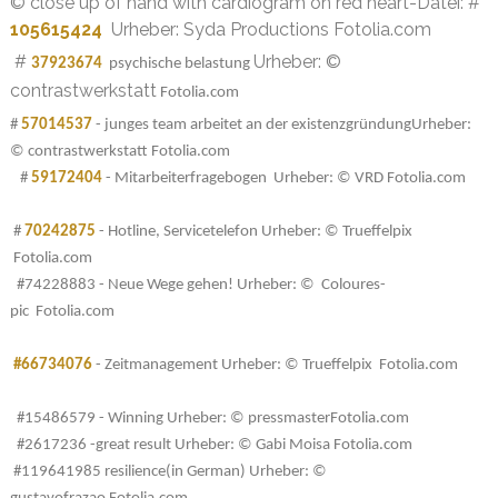
© close up of hand with cardiogram on red heart-Datei: #
105615424
Urheber: Syda Productions Fotolia.com
#
Urheber: ©
37923674
psychische belastung
contrastwerkstatt
Fotolia.com
#
57014537
- junges team arbeitet an der existenzgründungUrheber:
© contrastwerkstatt Fotolia.com
#
59172404
- Mitarbeiterfragebogen Urheber: © VRD
Fotolia.com
#
70242875
- Hotline, Servicetelefon Urheber: © Trueffelpix
Fotolia.com
#74228883 - Neue Wege gehen! Urheber: © Coloures-
pic
Fotolia.com
#66734076
- Zeitmanagement
Urheber:
© Trueffelpix
Fotolia.com
#15486579 - Winning Urheber: © pressmaster
Fotolia.com
#2617236 -great result Urheber: © Gabi Moisa
Fotolia.com
#119641985 resilience(in German) Urheber: ©