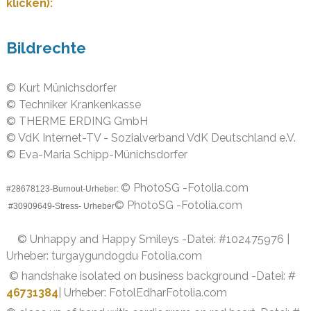
klicken):
Bildrechte
© Kurt Münichsdorfer
© Techniker Krankenkasse
© THERME ERDING GmbH
© VdK Internet-TV - Sozialverband VdK Deutschland e.V.
© Eva-Maria Schipp-Münichsdorfer
© PhotoSG -Fotolia.com
#28678123-Burnout-Urheber:
© PhotoSG -Fotolia.com
#30909649-Stress- Urheber
© Unhappy and Happy Smileys -Datei: #102475976 |
Urheber: turgaygundogdu Fotolia.com
© handshake isolated on business background -Datei: #
46731384
| Urheber: FotolEdharFotolia.com