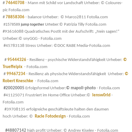
#
74640708
- Mann mit Schild vor Landschaft
Urheber:
© Coloures-
pic
Fotolia.com
#
78858306
- balance-
Urheber:
© Marco2811
Fotolia.com
#1578589
jump together
Urheber:
©
Patrizia Tilly
Fotolia.com
#93616088 Quadratisches Postit mit der Aufschrift: „Nein sagen!“
Urheber:© snyGGG - Fotolia.com
#45783138 Stress Urheber: ©DOC RABE Media-Fotolia.com
#
95444326
- Resilienz - psychische Widerstandsfähigkeit
Urheber:
©
Trueffelpix
- Fotolia.com
#
99467234
- Resilienz als physische Widerstandsfähigkeit
Urheber:
©
Robert Kneschke
- Fotolia.com
#20020005
Erfolgsformel
Urheber:
© mapoli-photo
- Fotolia.com
#41125071 Frustriert im Home Office
Urheber:©
lensw0rld
-
Fotolia.com
#39708135 erfolgreiche geschäftsleute halten den daumen
hoch Urheber:
©
Racle Fotodesign
- Fotolia.com
#48807142
high profit Urheber: © Andrey Kiselev - Fotolia.com